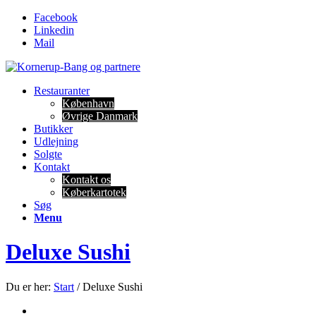
Facebook
Linkedin
Mail
Restauranter
København
Øvrige Danmark
Butikker
Udlejning
Solgte
Kontakt
Kontakt os
Køberkartotek
Søg
Menu
Deluxe Sushi
Du er her:
Start
/
Deluxe Sushi